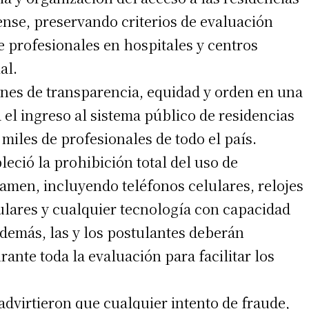
ense, preservando criterios de evaluación
 profesionales en hospitales y centros
al.
ones de transparencia, equidad y orden en una
 el ingreso al sistema público de residencias
iles de profesionales de todo el país.
leció la prohibición total del uso de
xamen, incluyendo teléfonos celulares, relojes
irme gratis
culares y cualquier tecnología con capacidad
*
Requerido
emás, las y los postulantes deberán
*
de correo electrónico
ante toda la evaluación para facilitar los
advirtieron que cualquier intento de fraude,