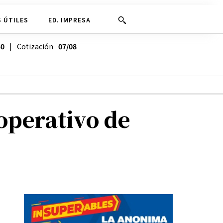
 ÚTILES
ED. IMPRESA
30
| Cotización
07/08
operativo de
s