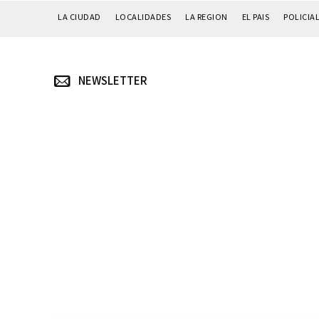
LA CIUDAD
LOCALIDADES
LA REGION
EL PAIS
POLICIA
NEWSLETTER