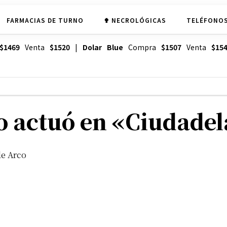
FARMACIAS DE TURNO
✟ NECROLÓGICAS
TELÉFONOS
$1469
Venta
$1520
|
Dolar Blue
Compra
$1507
Venta
$15
co actuó en «Ciudade
de Arco