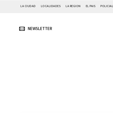
LA CIUDAD
LOCALIDADES
LA REGION
EL PAIS
POLICIA
NEWSLETTER