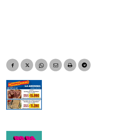
Suscribirme gratis
*
Dirección de correo electrónico
Nombre
Apellidos
Número de teléfono