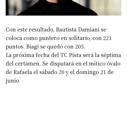
Con este resultado, Bautista Damiani se
coloca como puntero en solitario, con 221
puntos. Biagi se quedó con 205.
Suscribirme gratis
La próxima fecha del TC Pista será la séptima
del certamen. Se disputará en el mítico óvalo
*
Dirección de correo electrónico
de Rafaela el sábado 20 y el domingo 21 de
junio.
Nombre
Apellidos
Número de teléfono