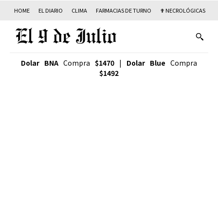
HOME
EL DIARIO
CLIMA
FARMACIAS DE TURNO
✟ NECROLÓGICAS
T
Dolar BNA
Compra
$1470
|
Dolar Blue
Compra
$1492