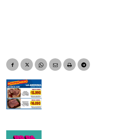
Suscribirme gratis
*
Dirección de correo electrónico
Nombre
Apellidos
Número de teléfono