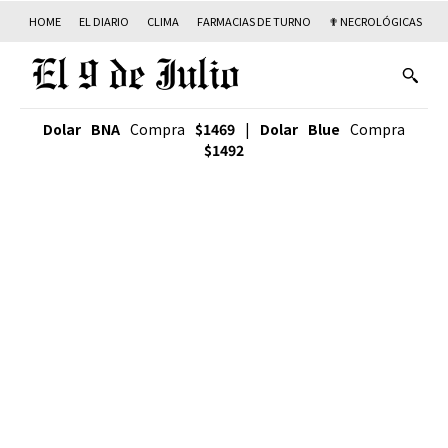
HOME
EL DIARIO
CLIMA
FARMACIAS DE TURNO
✟ NECROLÓGICAS
T
Dolar BNA
Compra
$1469
|
Dolar Blue
Compra
$1492