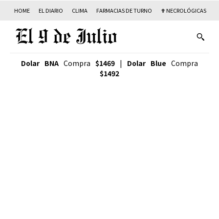
HOME
EL DIARIO
CLIMA
FARMACIAS DE TURNO
✟ NECROLÓGICAS
T
Dolar BNA
Compra
$1469
|
Dolar Blue
Compra
$1492