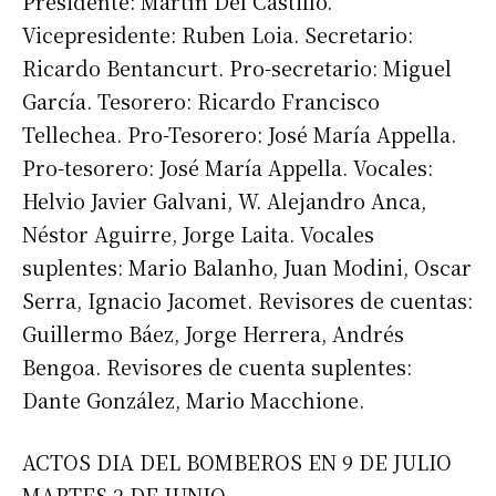
Presidente: Martín Del Castillo.
Vicepresidente: Ruben Loia. Secretario:
Ricardo Bentancurt. Pro-secretario: Miguel
García. Tesorero: Ricardo Francisco
Tellechea. Pro-Tesorero: José María Appella.
Pro-tesorero: José María Appella. Vocales:
Helvio Javier Galvani, W. Alejandro Anca,
Néstor Aguirre, Jorge Laita. Vocales
suplentes: Mario Balanho, Juan Modini, Oscar
Serra, Ignacio Jacomet. Revisores de cuentas:
Suscribirme gratis
Guillermo Báez, Jorge Herrera, Andrés
Bengoa. Revisores de cuenta suplentes:
*
Dirección de correo electrónico
Dante González, Mario Macchione.
ACTOS DIA DEL BOMBEROS EN 9 DE JULIO
Nombre
MARTES 2 DE JUNIO