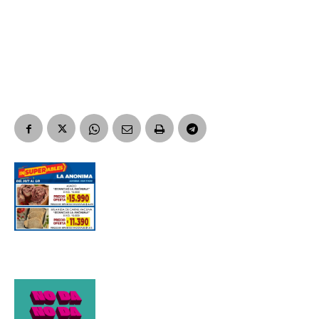
Suscribirme gratis
*
Dirección de correo electrónico
Nombre
Apellidos
Número de teléfono