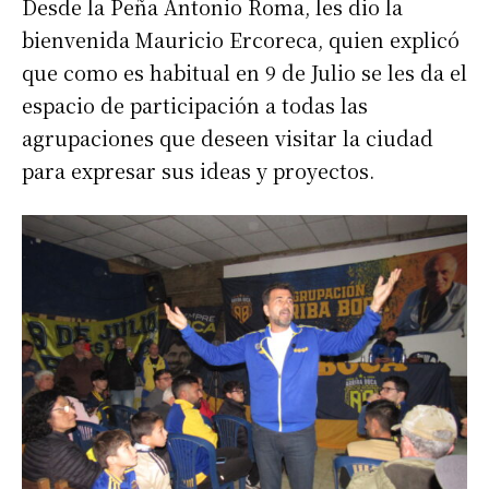
Desde la Peña Antonio Roma, les dio la
Suscribirme gratis
bienvenida Mauricio Ercoreca, quien explicó
que como es habitual en 9 de Julio se les da el
espacio de participación a todas las
*
Dirección de correo electrónico
agrupaciones que deseen visitar la ciudad
para expresar sus ideas y proyectos.
Nombre
Apellidos
Número de teléfono