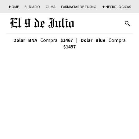
HOME
EL DIARIO
CLIMA
FARMACIAS DE TURNO
✟ NECROLÓGICAS
T
Dolar BNA
Compra
$1467
|
Dolar Blue
Compra
$1497