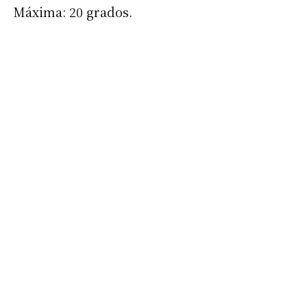
Máxima: 20 grados.
Suscribirme gratis
*
Dirección de correo electrónico
Nombre