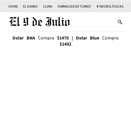
HOME
EL DIARIO
CLIMA
FARMACIAS DE TURNO
✟ NECROLÓGICAS
T
Dolar BNA
Compra
$1470
|
Dolar Blue
Compra
$1492