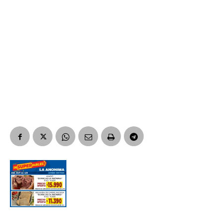
Suscribirme gratis
*
Dirección de correo electrónico
Nombre
Apellidos
Número de teléfono