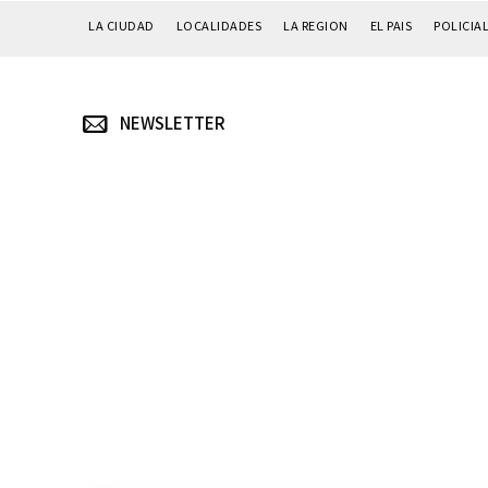
LA CIUDAD
LOCALIDADES
LA REGION
EL PAIS
POLICIA
NEWSLETTER