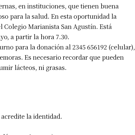
ernas, en instituciones, que tienen buena
so para la salud. En esta oportunidad la
l Colegio Marianista San Agustín. Está
o, a partir la hora 7.30.
rno para la donación al 2345 656192 (celular),
demoras. Es necesario recordar que pueden
irme gratis
mir lácteos, ni grasas.
*
Requerido
*
de correo electrónico
credite la identidad.