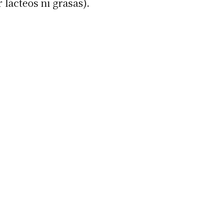
lácteos ni grasas).
 teléfono