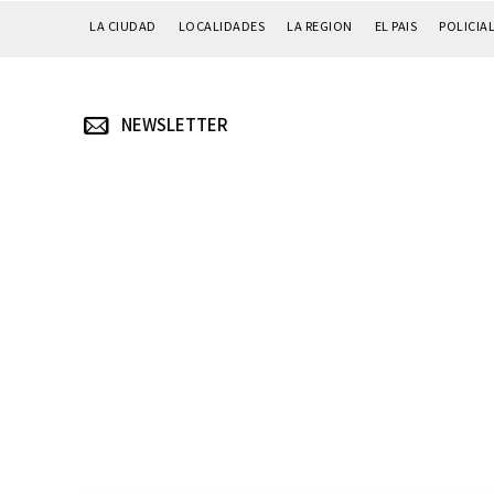
LA CIUDAD
LOCALIDADES
LA REGION
EL PAIS
POLICIA
NEWSLETTER