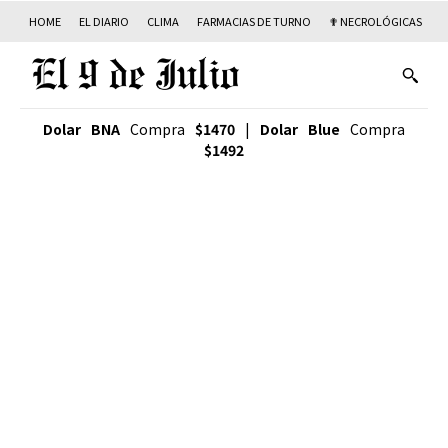
HOME
EL DIARIO
CLIMA
FARMACIAS DE TURNO
✟ NECROLÓGICAS
T
Dolar BNA
Compra
$1470
|
Dolar Blue
Compra
$1492