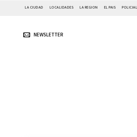
LA CIUDAD
LOCALIDADES
LA REGION
EL PAIS
POLICIA
NEWSLETTER