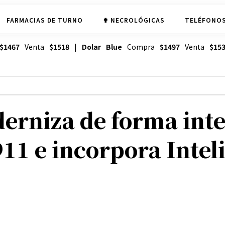
FARMACIAS DE TURNO
✟ NECROLÓGICAS
TELÉFONOS
$1467
Venta
$1518
|
Dolar Blue
Compra
$1497
Venta
$15
erniza de forma inte
1 e incorpora Inteli