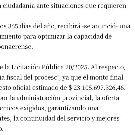
a ciudadanía ante situaciones que requieren
los 365 días del año, recibirá -se anunció- una
imiento para optimizar la capacidad de
 bonaerense.
 la Licitación Pública 20/2025. Al respecto,
a fiscal del proceso”, ya que el monto final
irme gratis
sto oficial estimado de $ 23.105.697.326,46.
or la administración provincial, la oferta
*
Requerido
*
de correo electrónico
écnicos exigidos, garantizando una
tes, la continuidad del servicio y mejores
o.