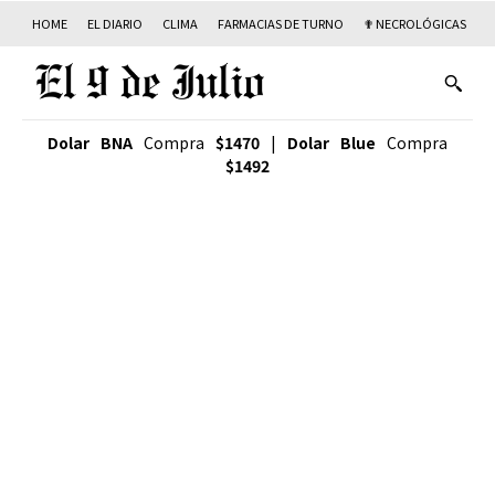
HOME
EL DIARIO
CLIMA
FARMACIAS DE TURNO
✟ NECROLÓGICAS
T
Dolar BNA
Compra
$1470
|
Dolar Blue
Compra
$1492