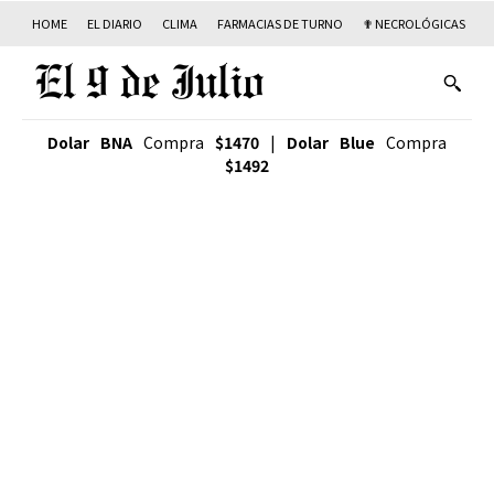
HOME
EL DIARIO
CLIMA
FARMACIAS DE TURNO
✟ NECROLÓGICAS
T
Dolar BNA
Compra
$1470
|
Dolar Blue
Compra
$1492