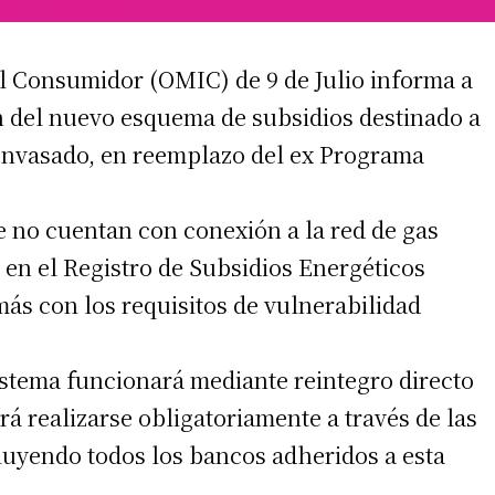
l Consumidor (OMIC) de 9 de Julio informa a
 del nuevo esquema de subsidios destinado a
 envasado, en reemplazo del ex Programa
ue no cuentan con conexión a la red de gas
irme gratis
 en el Registro de Subsidios Energéticos
*
Requerido
s con los requisitos de vulnerabilidad
*
de correo electrónico
istema funcionará mediante reintegro directo
á realizarse obligatoriamente a través de las
luyendo todos los bancos adheridos a esta