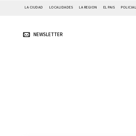
LA CIUDAD
LOCALIDADES
LA REGION
EL PAIS
POLICIA
NEWSLETTER