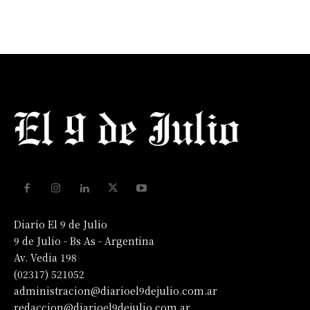
Diario El 9 de Julio
9 de Julio - Bs As - Argentina
Av. Vedia 198
(02317) 521052
administracion@diarioel9dejulio.com.ar
redaccion@diarioel9dejulio.com.ar