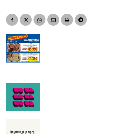
Suscribirme gratis
*
Dirección de correo electrónico
Nombre
Apellidos
Número de teléfono