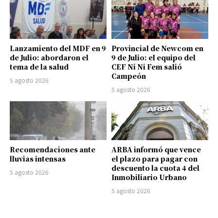
Lanzamiento del MDF en 9
Provincial de Newcom en
de Julio: abordaron el
9 de Julio: el equipo del
tema de la salud
CEF Ni Ni Fem salió
Campeón
5 agosto 2026
5 agosto 2026
Recomendaciones ante
ARBA informó que vence
lluvias intensas
el plazo para pagar con
descuento la cuota 4 del
5 agosto 2026
Inmobiliario Urbano
5 agosto 2026