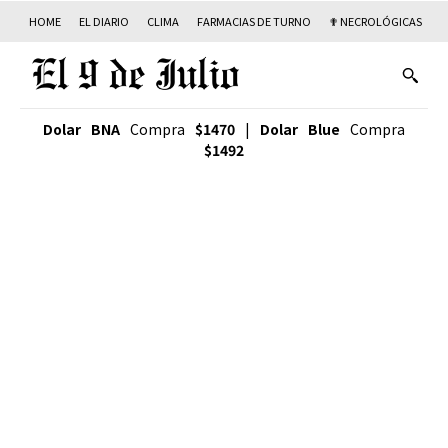
HOME
EL DIARIO
CLIMA
FARMACIAS DE TURNO
✟ NECROLÓGICAS
T
Dolar BNA
Compra
$1470
|
Dolar Blue
Compra
$1492