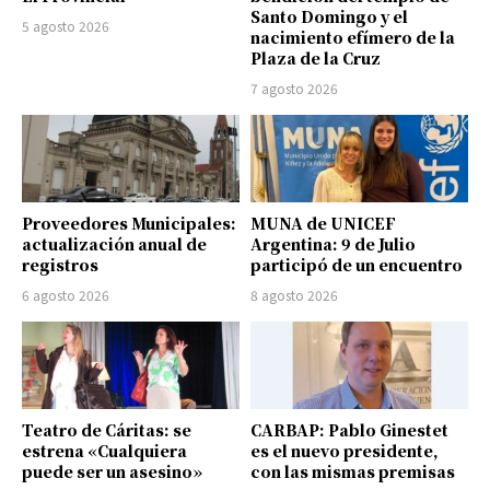
Santo Domingo y el
5 agosto 2026
nacimiento efímero de la
Plaza de la Cruz
7 agosto 2026
Proveedores Municipales:
MUNA de UNICEF
actualización anual de
Argentina: 9 de Julio
registros
participó de un encuentro
6 agosto 2026
8 agosto 2026
Teatro de Cáritas: se
CARBAP: Pablo Ginestet
estrena «Cualquiera
es el nuevo presidente,
puede ser un asesino»
con las mismas premisas