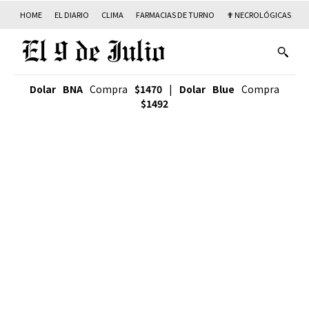
HOME
EL DIARIO
CLIMA
FARMACIAS DE TURNO
✟ NECROLÓGICAS
T
Dolar BNA
Compra
$1470
|
Dolar Blue
Compra
$1492