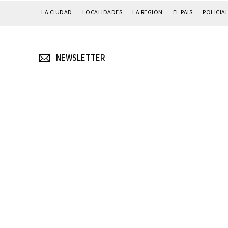
LA CIUDAD
LOCALIDADES
LA REGION
EL PAIS
POLICIA
NEWSLETTER