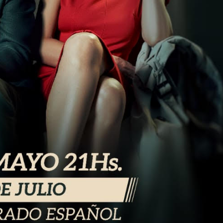
irme gratis
*
Requerido
*
de correo electrónico