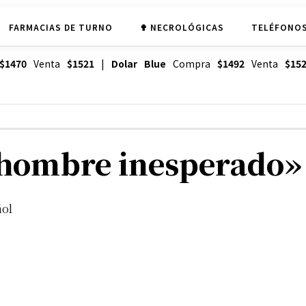
FARMACIAS DE TURNO
✟ NECROLÓGICAS
TELÉFONOS
$1470
Venta
$1521
|
Dolar Blue
Compra
$1492
Venta
$15
hombre inesperado» l
ñol