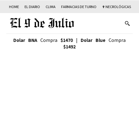
HOME
EL DIARIO
CLIMA
FARMACIAS DE TURNO
✟ NECROLÓGICAS
T
Dolar BNA
Compra
$1470
|
Dolar Blue
Compra
$1492