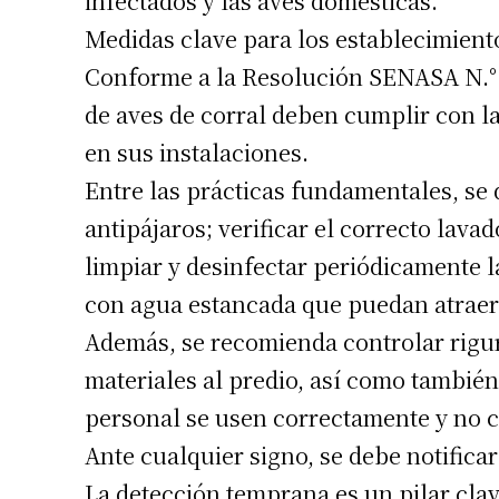
infectados y las aves domésticas.
Apellidos
Medidas clave para los establecimient
Conforme a la Resolución SENASA N.° 
Número de
de aves de corral deben cumplir con l
en sus instalaciones.
Entre las prácticas fundamentales, se 
antipájaros; verificar el correcto lava
limpiar y desinfectar periódicamente la
con agua estancada que puedan atraer 
Además, se recomienda controlar rigu
materiales al predio, así como también
personal se usen correctamente y no c
Ante cualquier signo, se debe notific
La detección temprana es un pilar clav