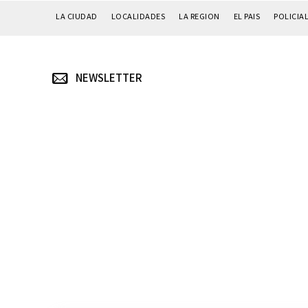
LA CIUDAD
LOCALIDADES
LA REGION
EL PAIS
POLICIA
NEWSLETTER