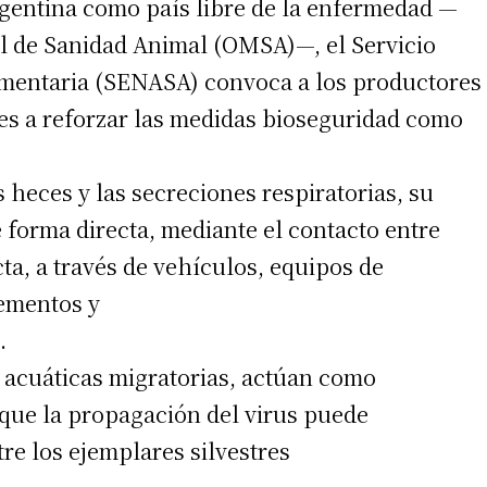
rgentina como país libre de la enfermedad —
l de Sanidad Animal (OMSA)—, el Servicio
imentaria (SENASA) convoca a los productores
es a reforzar las medidas bioseguridad como
 heces y las secreciones respiratorias, su
 forma directa, mediante el contacto entre
ta, a través de vehículos, equipos de
irme gratis
lementos y
.
*
Requerido
*
de correo electrónico
s acuáticas migratorias, actúan como
o que la propagación del virus puede
re los ejemplares silvestres