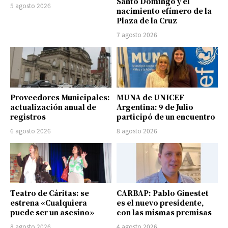
Santo Domingo y el
5 agosto 2026
nacimiento efímero de la
Plaza de la Cruz
7 agosto 2026
Proveedores Municipales:
MUNA de UNICEF
actualización anual de
Argentina: 9 de Julio
registros
participó de un encuentro
6 agosto 2026
8 agosto 2026
Teatro de Cáritas: se
CARBAP: Pablo Ginestet
estrena «Cualquiera
es el nuevo presidente,
puede ser un asesino»
con las mismas premisas
8 agosto 2026
4 agosto 2026