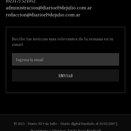
(02317) 521052
administracion@diarioel9dejulio.com.ar
redaccion@diarioel9dejulio.com.ar
Recibe las noticias mas relevantes de la semana en tu
email.
ENVIAR
© 2023 - Diario El 9 de Julio - Diario digital fundado el 20/03/2007 |
Propietario y Director: Estela Rosa Manfredi