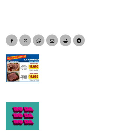
Suscribirme gratis
*
Dirección de correo electrónico
Nombre
Apellidos
Número de teléfono