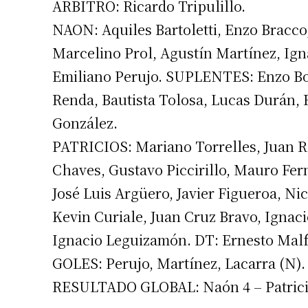
ARBITRO: Ricardo Tripulillo.
Apellidos
NAON: Aquiles Bartoletti, Enzo Bracco
Marcelino Prol, Agustín Martínez, Igna
Número de
Emiliano Perujo. SUPLENTES: Enzo Bo
Renda, Bautista Tolosa, Lucas Durán,
González.
PATRICIOS: Mariano Torrelles, Juan 
Chaves, Gustavo Piccirillo, Mauro Fer
José Luis Argüero, Javier Figueroa, N
Kevin Curiale, Juan Cruz Bravo, Ignaci
Ignacio Leguizamón. DT: Ernesto Malf
GOLES: Perujo, Martínez, Lacarra (N).
RESULTADO GLOBAL: Naón 4 – Patrici