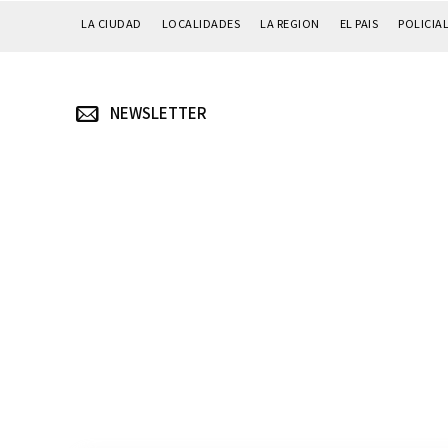
LA CIUDAD
LOCALIDADES
LA REGION
EL PAIS
POLICIA
NEWSLETTER