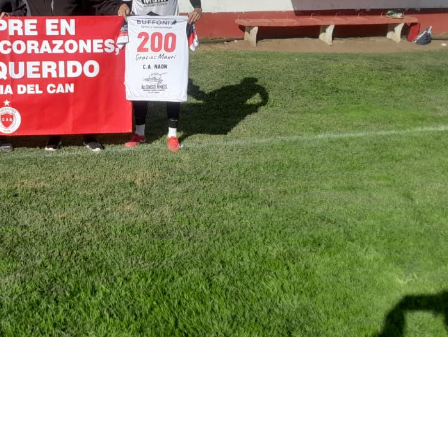
irme gratis
*
Requerido
*
de correo electrónico