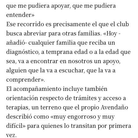
*
Dirección de correo electrónico
que me pudiera apoyar, que me pudiera
entender»
Ese recorrido es precisamente el que el club
Nombre
busca abreviar para otras familias. «Hoy -
añadió- cualquier familia que reciba un
Apellidos
diagnóstico, a temprana edad o a la edad que
sea, va a encontrar en nosotros un apoyo,
Número de teléfono
alguien que la va a escuchar, que la va a
comprender».
El acompañamiento incluye también
orientación respecto de trámites y acceso a
terapias, un terreno que el propio Avendaño
describió como «muy engorroso y muy
difícil» para quienes lo transitan por primera
vez.