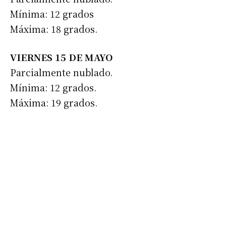
*
Dirección de correo electrónico
Mínima: 12 grados
Máxima: 18 grados.
Nombre
VIERNES 15 DE MAYO
Parcialmente nublado.
Apellidos
Mínima: 12 grados.
Máxima: 19 grados.
Número de teléfono