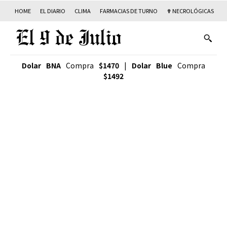
HOME
EL DIARIO
CLIMA
FARMACIAS DE TURNO
✟ NECROLÓGICAS
T
Dolar BNA
Compra
$1470
|
Dolar Blue
Compra
$1492