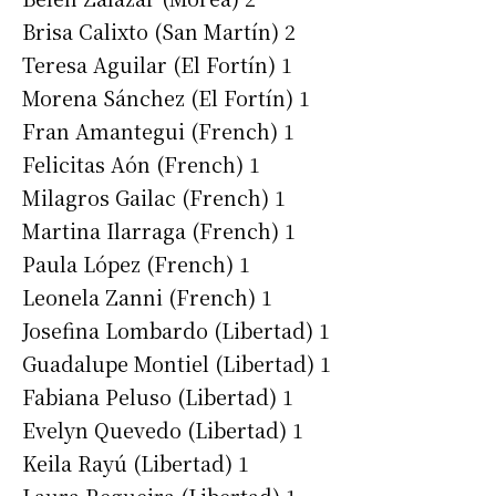
Brisa Calixto (San Martín) 2
Teresa Aguilar (El Fortín) 1
Morena Sánchez (El Fortín) 1
Fran Amantegui (French) 1
Felicitas Aón (French) 1
Milagros Gailac (French) 1
Martina Ilarraga (French) 1
Paula López (French) 1
Leonela Zanni (French) 1
Josefina Lombardo (Libertad) 1
Guadalupe Montiel (Libertad) 1
Suscribirme gratis
Fabiana Peluso (Libertad) 1
Evelyn Quevedo (Libertad) 1
*
Dirección de correo electrónico
Keila Rayú (Libertad) 1
Laura Regueira (Libertad) 1