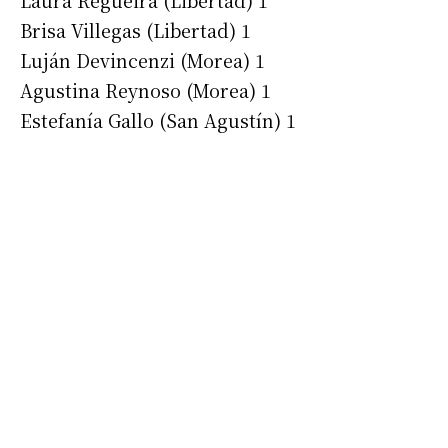
Nombre
Brisa Villegas (Libertad) 1
Luján Devincenzi (Morea) 1
Apellidos
Agustina Reynoso (Morea) 1
Estefanía Gallo (San Agustín) 1
Número de teléfono