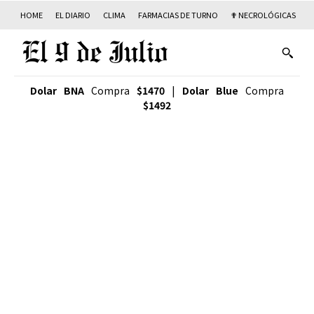
HOME
EL DIARIO
CLIMA
FARMACIAS DE TURNO
✟ NECROLÓGICAS
T
Dolar BNA
Compra
$1470
|
Dolar Blue
Compra
$1492