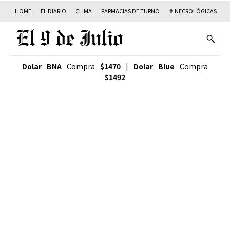
HOME
EL DIARIO
CLIMA
FARMACIAS DE TURNO
✟ NECROLÓGICAS
T
Dolar BNA
Compra
$1470
|
Dolar Blue
Compra
$1492