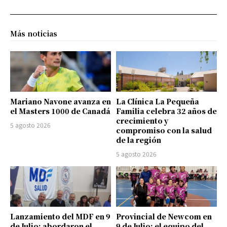
Más noticias
Mariano Navone avanza en
La Clínica La Pequeña
el Masters 1000 de Canadá
Familia celebra 32 años de
crecimiento y
5 agosto 2026
compromiso con la salud
de la región
5 agosto 2026
Lanzamiento del MDF en 9
Provincial de Newcom en
de Julio: abordaron el
9 de Julio: el equipo del