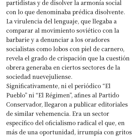
partidistas y de disolver la armonía social
con lo que denominaba prédica disolvente.
Suscribirme gratis
La virulencia del lenguaje, que llegaba a
comparar al movimiento soviético con la
barbarie y a denunciar a los oradores
*
Dirección de correo electrónico
socialistas como lobos con piel de carnero,
revela el grado de crispación que la cuestión
Nombre
obrera generaba en ciertos sectores de la
sociedad nuevejuliense.
Apellidos
Significativamente, ni el periódico “El
Pueblo” ni “El Régimen”, afines al Partido
Número de teléfono
Conservador, llegaron a publicar editoriales
de similar vehemencia. Era un sector
específico del oficialismo radical el que, en
más de una oportunidad, irrumpía con gritos