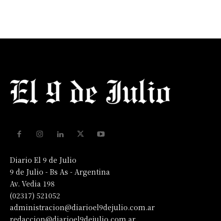
Diario El 9 de Julio
9 de Julio - Bs As - Argentina
Av. Vedia 198
(02317) 521052
administracion@diarioel9dejulio.com.ar
redaccion@diarioel9dejulio.com.ar