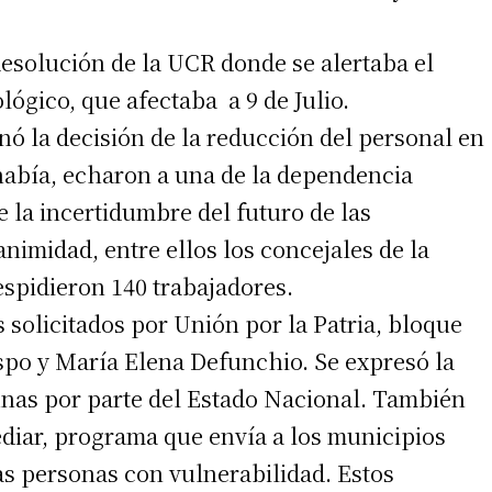
Resolución de la UCR donde se alertaba el
lógico, que afectaba a 9 de Julio.
nó la decisión de la reducción del personal en
 había, echaron a una de la dependencia
e la incertidumbre del futuro de las
nimidad, entre ellos los concejales de la
espidieron 140 trabajadores.
irme gratis
 solicitados por Unión por la Patria, bloque
*
Requerido
espo y María Elena Defunchio. Se expresó la
*
de correo electrónico
unas por parte del Estado Nacional. También
diar, programa que envía a los municipios
as personas con vulnerabilidad. Estos