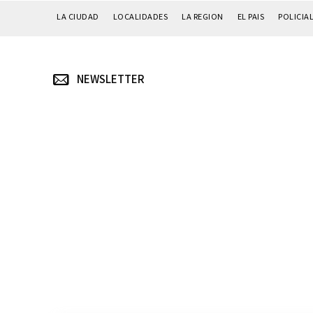
LA CIUDAD
LOCALIDADES
LA REGION
EL PAIS
POLICIA
NEWSLETTER