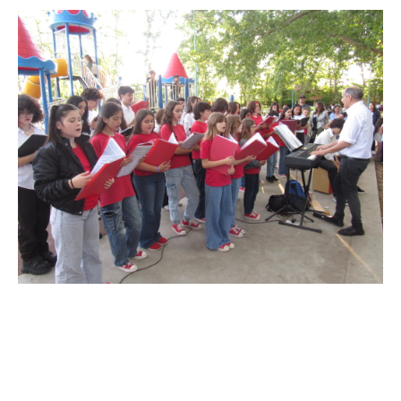
Suscribirme gratis
*
Dirección de correo electrónico
Nombre
Apellidos
Número de teléfono