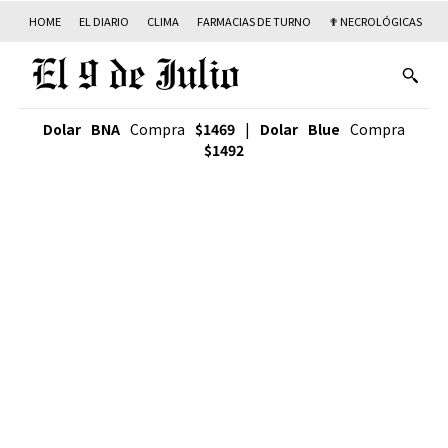
HOME
EL DIARIO
CLIMA
FARMACIAS DE TURNO
✟ NECROLÓGICAS
T
Dolar BNA
Compra
$1469
|
Dolar Blue
Compra
$1492