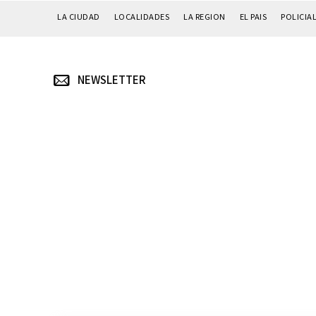
LA CIUDAD
LOCALIDADES
LA REGION
EL PAIS
POLICIA
NEWSLETTER