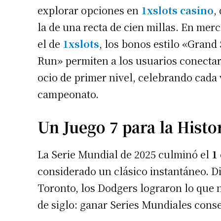
explorar opciones en
1xslots casino
,
la de una recta de cien millas. En mer
el de
1xslots
, los bonos estilo «Gran
Run» permiten a los usuarios conectar
ocio de primer nivel, celebrando cada 
campeonato.
Un Juego 7 para la Hist
Suscrib
La Serie Mundial de 2025 culminó el
1
Dirección 
considerado un clásico instantáneo. D
Toronto, los Dodgers lograron lo que
Nombre
de siglo: ganar Series Mundiales conse