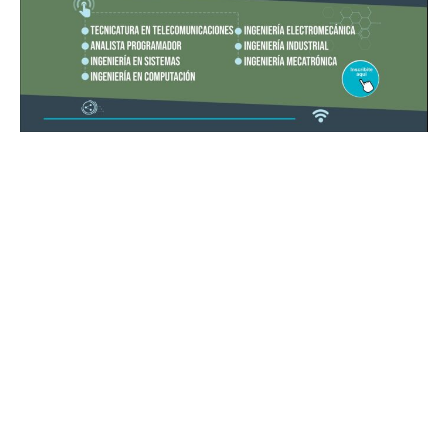
Suscribirme gratis
*
Dirección de correo electrónico
Nombre
Apellidos
Número de teléfono