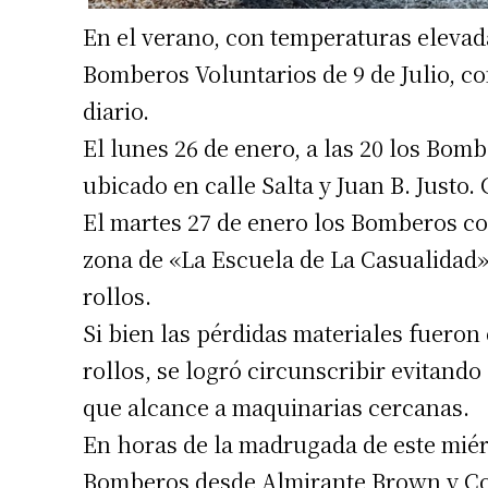
En el verano, con temperaturas elevada
Bomberos Voluntarios de 9 de Julio, co
diario.
El lunes 26 de enero, a las 20 los Bom
ubicado en calle Salta y Juan B. Justo. 
Suscrib
El martes 27 de enero los Bomberos co
zona de «La Escuela de La Casualidad»
Dirección 
rollos.
Si bien las pérdidas materiales fuero
Nombre
rollos, se logró circunscribir evitand
que alcance a maquinarias cercanas.
Apellidos
En horas de la madrugada de este miér
Bomberos desde Almirante Brown y Co
Número de