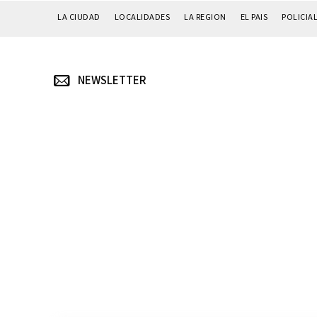
LA CIUDAD
LOCALIDADES
LA REGION
EL PAIS
POLICIA
NEWSLETTER