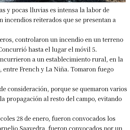
s y pocas lluvias es intensa la labor de
n incendios reiterados que se presentan a
beros, controlaron un incendio en un terreno
Concurrió hasta el lugar el móvil 5.
irme gratis
ncurrieron a un establecimiento rural, en la
*
Requerido
, entre French y La Niña. Tomaron fuego
*
de correo electrónico
n de consideración, porque se quemaron varios
o la propagación al resto del campo, evitando
coles 28 de enero, fueron convocados los
rnelio Saavedra, fueron convocados por un
 teléfono