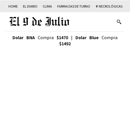
HOME
EL DIARIO
CLIMA
FARMACIAS DE TURNO
✟ NECROLÓGICAS
T
Dolar BNA
Compra
$1470
|
Dolar Blue
Compra
$1492