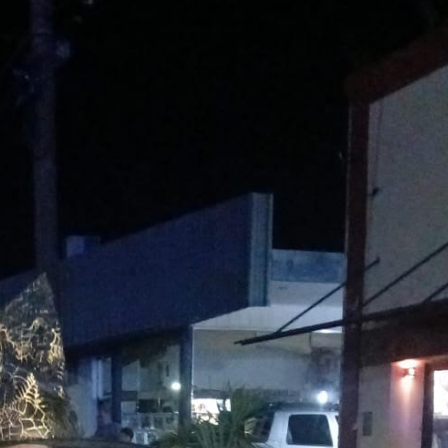
irme gratis
*
Requerido
*
de correo electrónico