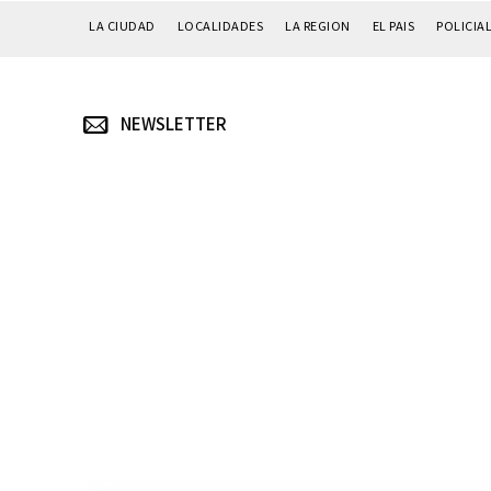
LA CIUDAD
LOCALIDADES
LA REGION
EL PAIS
POLICIA
NEWSLETTER