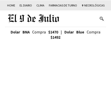
HOME
EL DIARIO
CLIMA
FARMACIAS DE TURNO
✟ NECROLÓGICAS
T
Dolar BNA
Compra
$1470
|
Dolar Blue
Compra
$1492