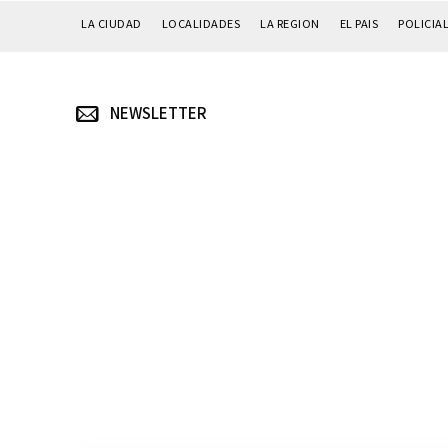
LA CIUDAD
LOCALIDADES
LA REGION
EL PAIS
POLICIA
NEWSLETTER