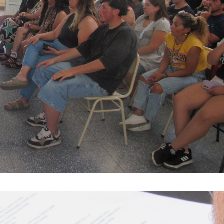
irme gratis
*
Requerido
*
de correo electrónico