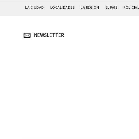
LA CIUDAD
LOCALIDADES
LA REGION
EL PAIS
POLICIA
NEWSLETTER