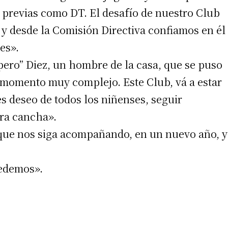
s previas como DT. El desafío de nuestro Club
 y desde la Comisión Directiva confiamos en él
es».
ro” Diez, un hombre de la casa, que se puso
n momento muy complejo. Este Club, vá a estar
s deseo de todos los niñenses, seguir
irme gratis
ra cancha».
 que nos siga acompañando, en un nuevo año, y
*
Requerido
*
de correo electrónico
edemos».