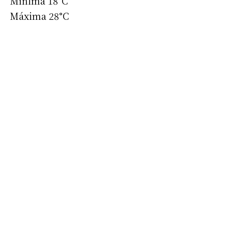
Mínima 18°C
Máxima 28°C
Suscribirme gratis
*
Dirección de correo electrónico
Nombre