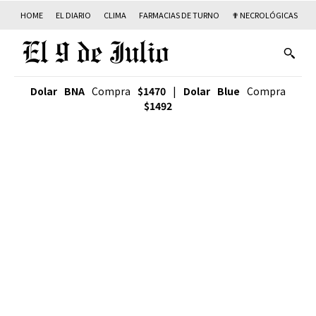
HOME
EL DIARIO
CLIMA
FARMACIAS DE TURNO
✟ NECROLÓGICAS
T
Dolar BNA
Compra
$1470
|
Dolar Blue
Compra
$1492