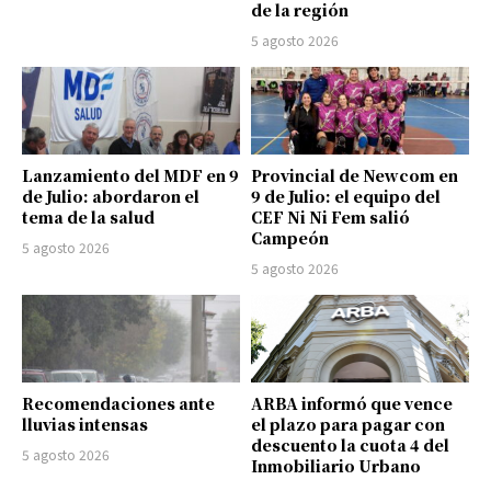
de la región
5 agosto 2026
Lanzamiento del MDF en 9
Provincial de Newcom en
de Julio: abordaron el
9 de Julio: el equipo del
tema de la salud
CEF Ni Ni Fem salió
Campeón
5 agosto 2026
5 agosto 2026
Recomendaciones ante
ARBA informó que vence
lluvias intensas
el plazo para pagar con
descuento la cuota 4 del
5 agosto 2026
Inmobiliario Urbano