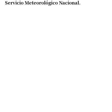
Servicio Meteorológico Nacional.
Suscribirme gratis
*
Dirección de correo electrónico
Nombre
Apellidos
Número de teléfono