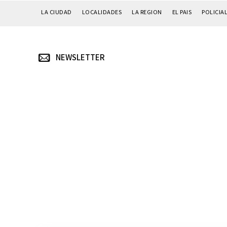
LA CIUDAD
LOCALIDADES
LA REGION
EL PAIS
POLICIA
NEWSLETTER