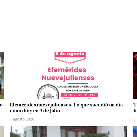
no
Efemérides nuevejulienses. Lo que sucedió un día
T
como hoy en 9 de Julio
I
7 agosto 2026
6