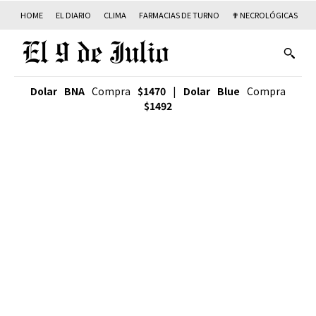
HOME
EL DIARIO
CLIMA
FARMACIAS DE TURNO
✟ NECROLÓGICAS
T
Dolar BNA
Compra
$1470
|
Dolar Blue
Compra
$1492