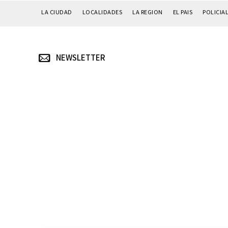
LA CIUDAD
LOCALIDADES
LA REGION
EL PAIS
POLICIA
NEWSLETTER