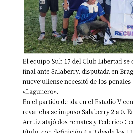
Apellidos
Número de
El equipo Sub 17 del Club Libertad s
final ante Salaberry, disputada en Bra
nuevejuliense necesitó de los penales 
«Lagunero».
En el partido de ida en el Estadio Vice
revancha se impuso Salaberry 2 a 0. E
Arruiz atajó dos remates y Federico Cer
título, con definición 4 a 3 desde los 1