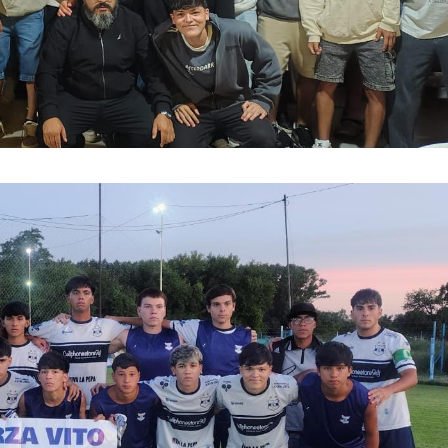
irme gratis
*
Requerido
*
de correo electrónico