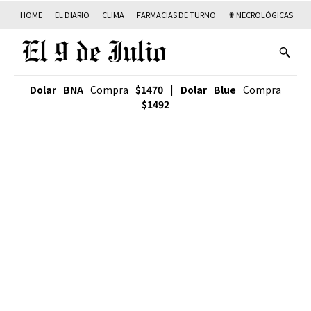
HOME
EL DIARIO
CLIMA
FARMACIAS DE TURNO
✟ NECROLÓGICAS
T
Dolar BNA
Compra
$1470
|
Dolar Blue
Compra
$1492