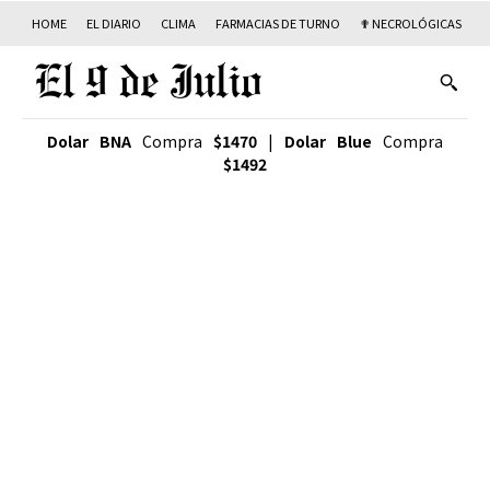
HOME
EL DIARIO
CLIMA
FARMACIAS DE TURNO
✟ NECROLÓGICAS
T
Dolar BNA
Compra
$1470
|
Dolar Blue
Compra
$1492